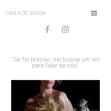
CARLA DE SOUSA
“Se for preciso, irei buscar um sol
para falar de nós”