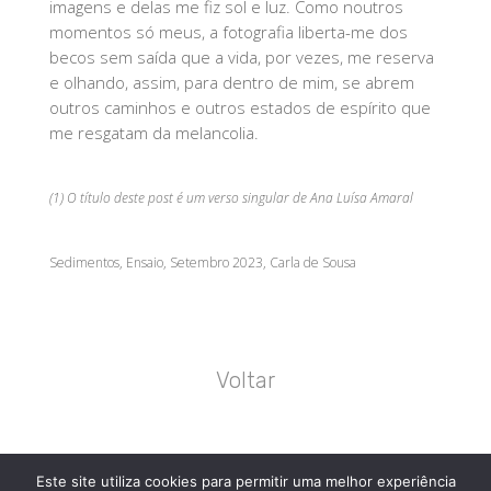
imagens e delas me fiz sol e luz. Como noutros
momentos só meus, a fotografia liberta-me dos
becos sem saída que a vida, por vezes, me reserva
e olhando, assim, para dentro de mim, se abrem
outros caminhos e outros estados de espírito que
me resgatam da melancolia.
(1) O título deste post é um verso singular de Ana Luísa Amaral
Sedimentos, Ensaio, Setembro 2023, Carla de Sousa
Voltar
Este site utiliza cookies para permitir uma melhor experiência